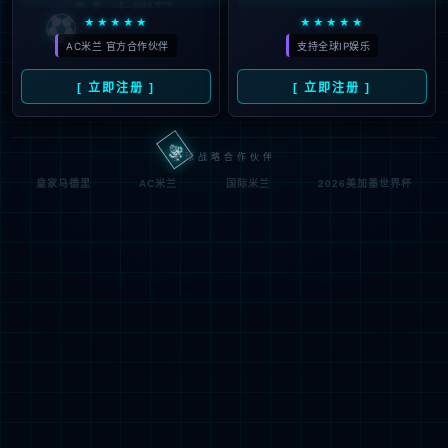
岁非洲后腰刚打一年法甲，
2026
4800万欧登陆英超
#
刚打
#
利物浦
#
英超
#
罗马
#
后腰
#
伯恩
13
利
#
桑加雷
#
维也纳快速
#
切尔西
#
布伦特福
德
#
消息资讯
#
朗斯
22
马朗·萨尔自由身加盟沙特球队
07月
内奥姆：从法甲到沙特的全新
2026