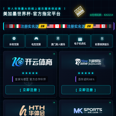
首页
/
包含"朗斯"标签的文章
02
8月2日：一年身价涨6倍！24
08月